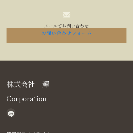
連携を許可した場合には、その許可の際にご同意いた
だいた内容に基づき、以下の情報を当該外部サービス
から収集します。
メールでお問い合わせ
・当該外部サービスでユーザーが利用するID
お問い合わせフォーム
・その他当該外部サービスのプライバシー設定により
ユーザーが連携先に開示を認めた情報
(3) ユーザーが本サービスを利用するにあたって、当
社が収集する情報
当社は、本サービスへのアクセス状況やそのご利用方
株式会社一輝
法に関する情報を収集することがあります。これには
以下の情報が含まれます。
Corporation
・リファラ
・IPアドレス
・サーバーアクセスログに関する情報
・Cookie、ADID、IDFAその他の識別子