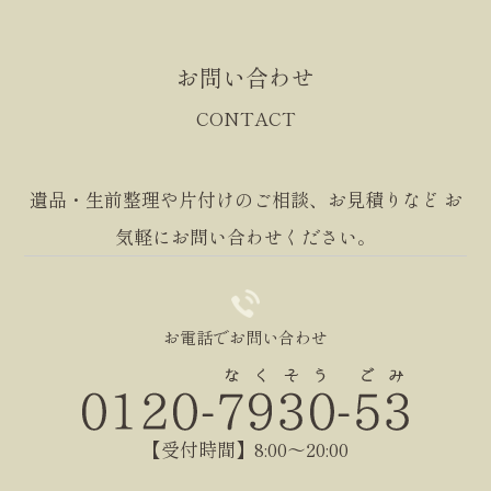
ザーからご提供いただく情報は以下のとおりです。
・氏名、生年月日、性別、職業等プロフィールに関す
る情報
お問い合わせ
・メールアドレス、電話番号、住所等連絡先に関する
CONTACT
情報
・クレジットカード情報、銀行口座情報、電子マネー
遺品・生前整理や片付けのご相談、お見積りなど
お
情報等決済手段に関する情報
気軽にお問い合わせください。
・ユーザーの肖像を含む静止画情報
・入力フォームその他当社が定める方法を通じてユー
ザーが入力または送信する情報
(2) ユーザーが本サービスの利用において、他のサー
お電話でお問い合わせ
ビスと連携を許可することにより、当該他のサービス
からご提供いただく情報
ユーザーが、本サービスを利用するにあたり、ソーシ
【受付時間】8:00～20:00
ャルネットワーキングサービス等の他のサービスとの