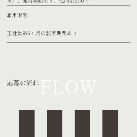
る）、随時昇給あり、社内割引あり
雇用形態
正社員※6ヶ月の試用期間あり
仕事内容
仕事内容
FLOW
応募の流れ
商品撮影、オークションサイトへの出品、仕分け調
外国人との買取交渉、海外への販路拡大など
査
応募資格
応募資格
普通自動車免許【未経験、経験、ブランク歓迎、学
なし（経験者優遇）
歴不問】