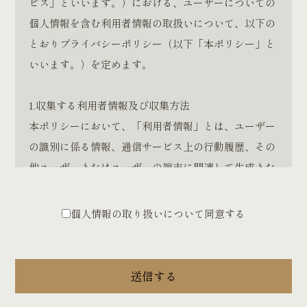
ビス」といいます。）における、ユーザーについての
個人情報を含む利用者情報の取扱いについて、以下の
とおりプライバシーポリシー（以下「本ポリシー」と
いいます。）を定めます。
1.収集する利用者情報及び収集方法
本ポリシーにおいて、「利用者情報」とは、ユーザー
の識別に係る情報、通信サービス上の行動履歴、その
他ユーザーまたはユーザーの端末に関連して生成また
は蓄積された情報であって、本ポリシーに基づき当社
が収集するものを意味するものとします。 本サービ
個人情報の取り扱いについて同意する
スにおいて当社が収集する利用者情報は、その収集方
法に応じて、以下のようなものとなります。
(1) ユーザーからご提供いただく情報 本サービスを利
送信する
用するために、または本サービスの利用を通じてユー