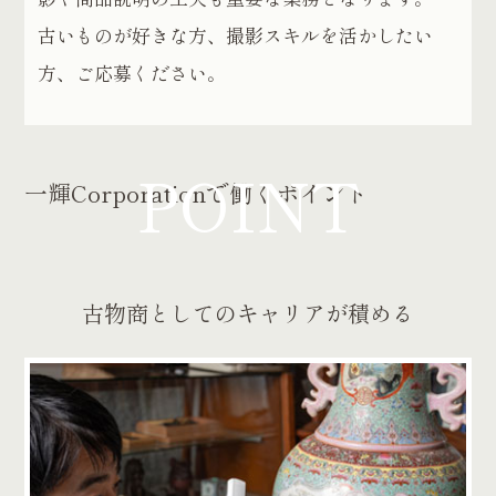
古いものが好きな方、撮影スキルを活かしたい
方、ご応募ください。
POINT
一輝Corporationで働くポイント
古物商としてのキャリアが積める