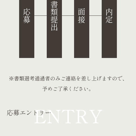
書類提出
応募
面接
内定
給与
給与
月給250,000円～300,000円（能力・経験により決定）
時給 1,100円以上（能力・経験により決定） ※６ヶ
※６ヶ月の試用期間あり
月の試用期間：時給 1,000円
勤務地
勤務地
埼玉県狭山市狭山42-17
埼玉県狭山市狭山42-17
※書類選考通過者のみご連絡を差し上げますので、
交通アクセス
交通アクセス
予めご了承ください。
関越自動車道川越ICからR16狭山方面約10分／西武
関越自動車道川越ICからR16狭山方面約10分／西武
ENTRY
応募エントリー
新宿線「狭山市」駅から徒歩18分
新宿線「狭山市」駅から徒歩18分
勤務時間
勤務時間