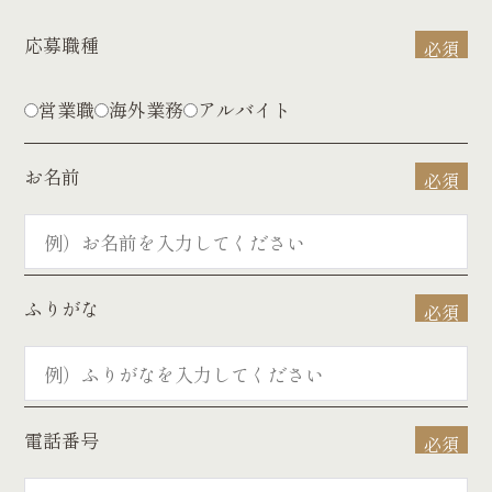
9：00～18：00（実働8時間）※早出・残業・出張あ
9：00～18：00 ※時間は応相談（1日5時間～OK）
応募職種
必須
り
休日休暇
休日休暇
営業職
海外業務
アルバイト
会社シフト ※応相談（週2日～OK）
会社シフト、夏季休暇あり、年末年始休暇あり
お名前
必須
福利厚生
福利厚生
各種社会保険（就労時間による）、交通費支給（社
各種社会保険完備、交通費支給（社内規定によ
ふりがな
必須
内規定による）、随時昇給あり
る）、随時昇給あり、社内割引あり
雇用形態
雇用形態
アルバイト
電話番号
必須
正社員※6ヶ月の試用期間あり