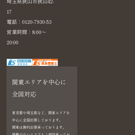
埼玉県狭山市狭山42-
(4) ユーザーが本サービスを利用するにあたって、当
17
社がユーザーの個別同意に基づいて収集する情報
当社は、ユーザーが3-1に定める方法により個別に同意
電話：
0120-7930-53
した場合、当社は以下の情報を利用中の端末から収集
営業時間：8:00～
します。
20:00
・位置情報
2.利用目的
本サービスのサービス提供にかかわる利用者情報の具
体的な利用目的は以下のとおりです。
関東エリアを中心に
(1) 本サービスに関する登録の受付、本人確認、ユー
全国対応
ザー認証、ユーザー設定の記録、利用料金の決済計算
等本サービスの提供、維持、保護及び改善のため
(2) ユーザーのトラフィック測定及び行動測定のため
東京都や埼玉県など、関東エリアを
(3) 広告の配信、表示及び効果測定のため
中心に全国出張しております。
関東は無料出張承っております。
(4) 本サービスに関するご案内、お問い合わせ等への
掲載のないエリアもご相談承ってお