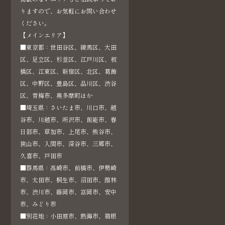
対応のため
りますので、お気軽にお問い合わせ
(5) 本サービスに関する当社の規約、ポリシー等（以
ください。
下「規約等」といいます。）に違反する行為に対する
【メインエリア】
​​​​​​​■東京都：世田谷区、練馬区、大田
対応のため
区、足立区、杉並区、江戸川区、板
(6) 本サービスに関する規約等の変更などを通知する
橋区、江東区、新宿区、北区、葛飾
ため
区、中野区、豊島区、品川区、渋谷
区、青梅市、奥多摩町ほか
■埼玉県：さいたま市、川口市、越
3.通知・公表または同意取得の方法、利用中止要請の
谷市、川越市、所沢市、飯能市、春
方法
日部市、草加市、上尾市、熊谷市、
3-1 以下の利用者情報については、その収集が行われ
狭山市、入間市、深谷市、三郷市、
る前にユーザーの同意を得るものとします。
久喜市、戸田市
■群馬県：高崎市、前橋市、伊勢崎
・位置情報
市、太田市、桐生市、沼田市、館林
3-2 ユーザーは、本サービスの所定の設定を行うこと
市、渋川市、藤岡市、富岡市、安中
により、利用者情報の全部または一部についてその収
市、みどり市
集又は利用の停止を求めることができ、この場合、当
■別荘地：小田原市、熱海市、箱根